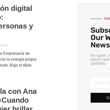
n digital
:
Get
personas y
Subsc
Our W
News
rios
ro Empresarial de
No spam, n
about new
con la energía propia
updates.
todo. Bajo el título
la con Ana
S
 «Cuando
er brillar,