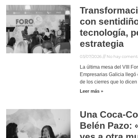
Transformació
con sentidiño
tecnología, 
estrategia
03/07/2026
No hay comenta
La última mesa del VIII Fo
Empresarias Galicia llegó 
de los cierres que lo dicen 
Leer más »
Una Coca-Co
Belén Pazo:
ves a otra muj