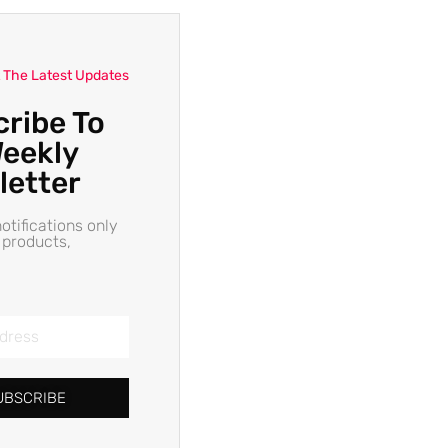
 The Latest Updates
ribe To
eekly
letter
otifications only
 products,
UBSCRIBE