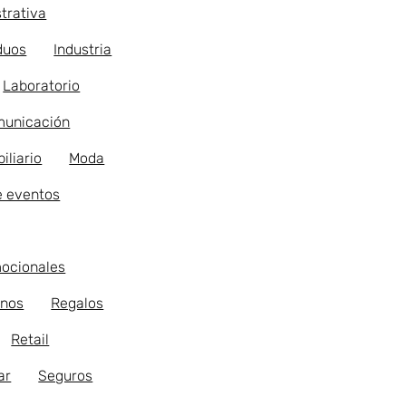
trativa
duos
Industria
Laboratorio
municación
iliario
Moda
e eventos
ocionales
nos
Regalos
Retail
ar
Seguros