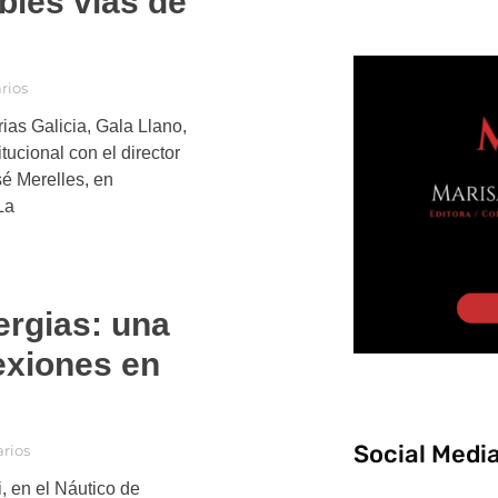
bles vías de
rios
ias Galicia, Gala Llano,
tucional con el director
é Merelles, en
La
ergias: una
exiones en
Social Medi
rios
i, en el Náutico de