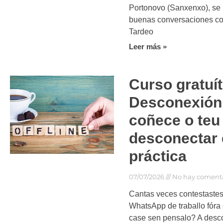
Portonovo (Sanxenxo), se 
buenas conversaciones co
Tardeo
Leer más »
Curso gratuí
Desconexión 
coñece o teu 
desconectar 
práctica
07/07/2026
No hay comenta
Cantas veces contestastes
WhatsApp de traballo fóra 
case sen pensalo? A desco