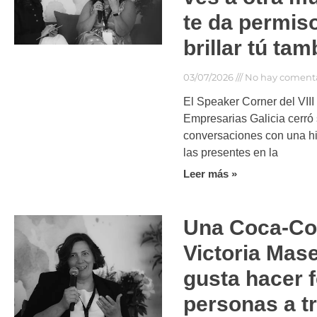
te da permis
brillar tú ta
03/07/2026
No hay comenta
El Speaker Corner del VIII
Empresarias Galicia cerró
conversaciones con una h
las presentes en la
Leer más »
Una Coca-Co
Victoria Mas
gusta hacer fe
personas a t