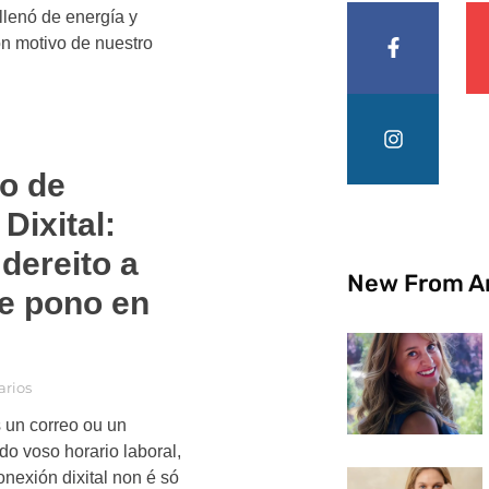
llenó de energía y
n motivo de nuestro
to de
Dixital:
dereito a
New From A
e pono en
rios
 un correo ou un
do voso horario laboral,
nexión dixital non é só