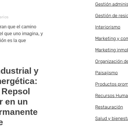
Gestión adminis
Gestión de resi
rios
Interiorismo
ran que el camino
el que uno imagina, y
Marketing y co
ión es la que
Marketing inmob
Organización d
dustrial y
Paisajismo
ergética:
Productos prom
e Repsol
Recursos Huma
r en un
Restauración
rmanente
Salud y bienest
e