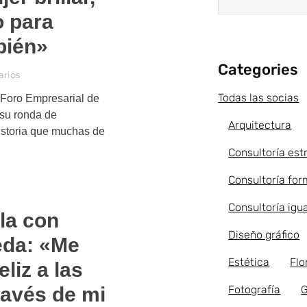
o para
mbién»
Categories
rios
Todas las socias
 Foro Empresarial de
 su ronda de
Arquitectura
istoria que muchas de
Consultoría est
Consultoría fo
Consultoría igu
la con
Diseño gráfico
eda: «Me
Estética
Flo
liz a las
Fotografía
G
ravés de mi