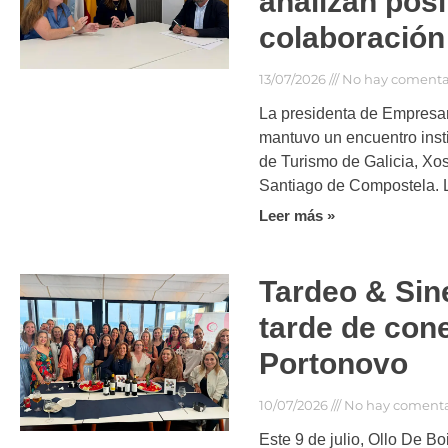
analizan posi
colaboración
13/07/2026
No hay comenta
La presidenta de Empresar
mantuvo un encuentro insti
de Turismo de Galicia, Xos
Santiago de Compostela. 
Leer más »
Tardeo & Sin
tarde de con
Portonovo
10/07/2026
No hay comenta
Este 9 de julio, Ollo De Bo