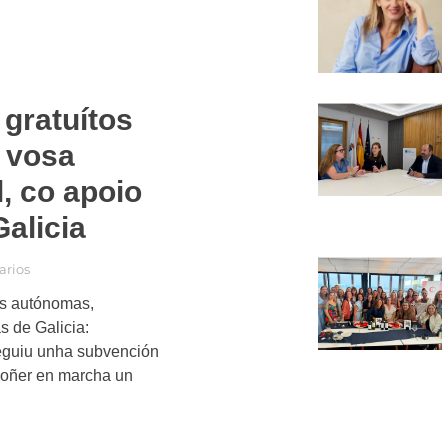
 gratuítos
a vosa
, co apoio
alicia
rios
as autónomas,
s de Galicia:
eguiu unha subvención
poñer en marcha un