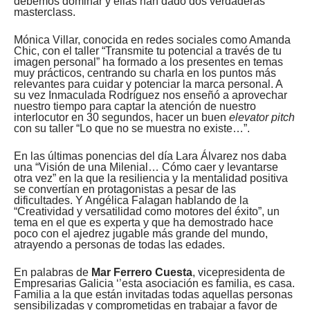
debemos dominar y ellas han dado dos verdaderas
masterclass.
Mónica Villar, conocida en redes sociales como Amanda
Chic, con el taller “Transmite tu potencial a través de tu
imagen personal” ha formado a los presentes en temas
muy prácticos, centrando su charla en los puntos más
relevantes para cuidar y potenciar la marca personal. A
su vez Inmaculada Rodríguez nos enseñó a aprovechar
nuestro tiempo para captar la atención de nuestro
interlocutor en 30 segundos, hacer un buen
elevator pitch
con su taller “Lo que no se muestra no existe…”.
En las últimas ponencias del día Lara Álvarez nos daba
una “Visión de una Milenial… Cómo caer y levantarse
otra vez” en la que la resiliencia y la mentalidad positiva
se convertían en protagonistas a pesar de las
dificultades. Y Angélica Falagan hablando de la
“Creatividad y versatilidad como motores del éxito”, un
tema en el que es experta y que ha demostrado hace
poco con el ajedrez jugable más grande del mundo,
atrayendo a personas de todas las edades.
En palabras de
Mar Ferrero Cuesta
, vicepresidenta de
Empresarias Galicia ‘’esta asociación es familia, es casa.
Familia a la que están invitadas todas aquellas personas
sensibilizadas y comprometidas en trabajar a favor de