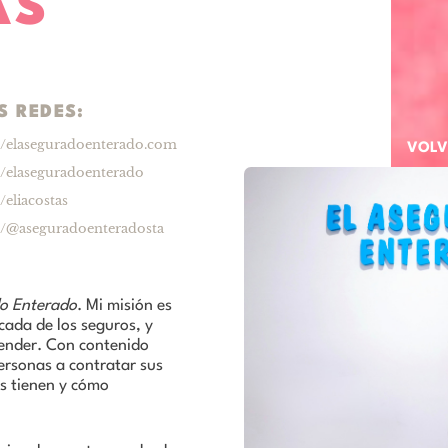
AS
S REDES:
/elaseguradoenterado.com
VOLV
/elaseguradoenterado
/eliacostas
/@aseguradoenteradosta
o Enterado
. Mi misión es
cada de los seguros, y
tender. Con contenido
ersonas a contratar sus
s tienen y cómo