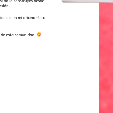
si no lo construyes desde
rsión.
ales o en mi oficina física
r de esta comunidad!