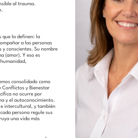
sible al trauma.
n.
 que la definen: la
acompañar a las personas
s y conscientes. Su nombre
ma (amor). Y eso es
 humanidad,
 hemos consolidado como
 Conflictos y Bienestar
ífica no ocurre por
cha y el autoconocimiento.
 e intercultural, y también
 cada persona regule sus
truya una vida más