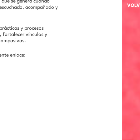
 que se genera cuando
VOLV
r escuchado, acompañado y
rácticas y procesos
 fortalecer vínculos y
 compasivas.
ente enlace: