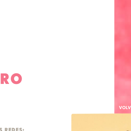
ERO
VOLV
S REDES: