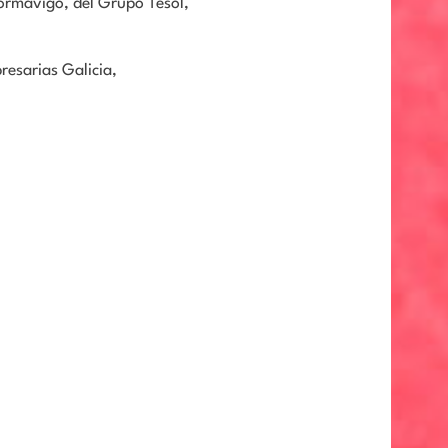
ormavigo, del Grupo Tesol,
resarias Galicia,