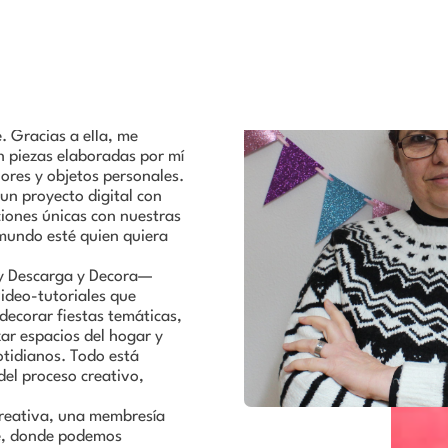
pat-decoraciones.com
www.descargaydecora.com
anta crear piezas desde
 Gracias a ella, me
 piezas elaboradas por mí
iores y objetos personales.
un proyecto digital con
iones únicas con nuestras
 mundo esté quien quiera
 y Descarga y Decora—
video-tutoriales que
decorar fiestas temáticas,
ar espacios del hogar y
otidianos. Todo está
el proceso creativo,
Creativa, una membresía
ne, donde podemos