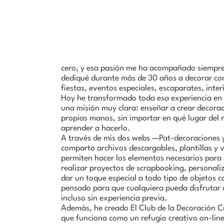
CARGO:
Diseñadora gráfica
Amo todo lo hecho a mano. Desde niña me enc
cero, y esa pasión me ha acompañado siempre.
dediqué durante más de 30 años a decorar con
fiestas, eventos especiales, escaparates, inter
Hoy he transformado toda esa experiencia en 
una misión muy clara: enseñar a crear decorac
propias manos, sin importar en qué lugar del
aprender a hacerlo.
A través de mis dos webs —Pat-decoraciones
comparto archivos descargables, plantillas y 
permiten hacer los elementos necesarios para 
realizar proyectos de scrapbooking, personaliz
dar un toque especial a todo tipo de objetos c
pensado para que cualquiera pueda disfrutar d
incluso sin experiencia previa.
Además, he creado El Club de la Decoración 
que funciona como un refugio creativo on-li