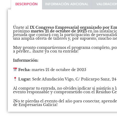
DESCRIPCIÓN
INFORMACIÓN ADICIONAL
VALORACION
Descripción
IX Congreso Empresarial Acción e Implicación de Empresarias Galicia
Únete al
IX Congreso Empresarial organizado por Emp
próximo
martes 21 de octubre de 2025
en las instalaci
jornada que contará con la participación de personalida
una amplia oferta de talleres y, por supuesto, mucho n
Muy pronto compartiremos el programa completo, ponen
a perder… ¡hazte ya con tu entrada!
Información:
Fecha:
martes 21 de octubre de 2025
Lugar:
Sede Afundación Vigo, C/ Policarpo Sanz, 24
Al comprar tu entrada, no olvides indicar si asistirás 
evento responsable y comprometido con el Residuo Ce
¡No te pierdas el evento del año para conectar, aprend
de Empresarias Galicia!