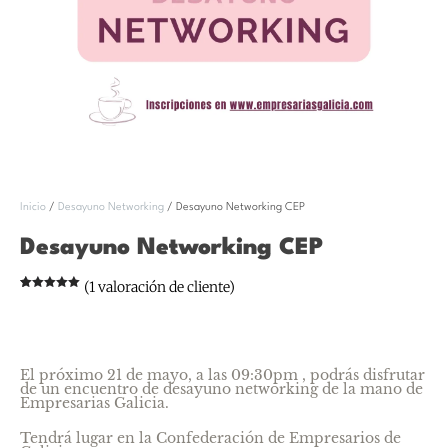
Inicio
/
Desayuno Networking
/ Desayuno Networking CEP
Desayuno Networking CEP
(
1
valoración de cliente)
Valorado
1
con
5.00
de 5 en
base a
valoración
de un
cliente
El próximo 21 de mayo, a las 09:30pm , podrás disfrutar
de un encuentro de desayuno networking de la mano de
Empresarias Galicia.
Tendrá lugar en la Confederación de Empresarios de