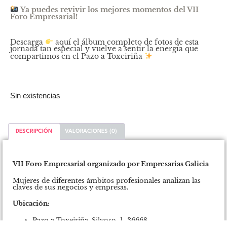
Ya puedes revivir los mejores momentos del VII
Foro Empresarial!
Descarga
aquí
el álbum completo de fotos de esta
jornada tan especial y vuelve a sentir la energía que
compartimos en el Pazo a Toxeiriña
Sin existencias
DESCRIPCIÓN
VALORACIONES (0)
Descripción
VII Foro Empresarial organizado por Empresarias Galicia
Mujeres de diferentes ámbitos profesionales analizan las
claves de sus negocios y empresas.
Ubicación:
Pazo a Toxeiriña. Silvoso, 1, 36668,
Moraña
(Pontevedra).