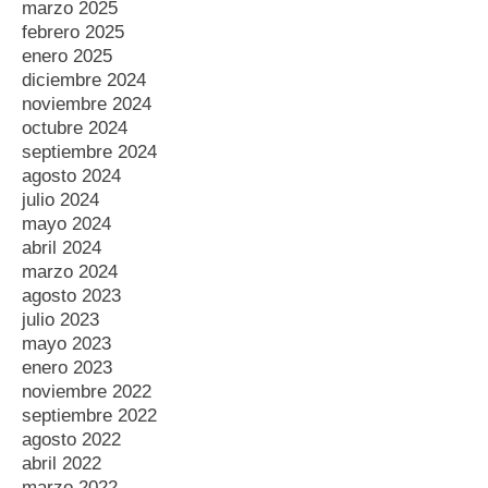
CONTACTO
+34 722 144 430
info@empresariasgalicia.com
+34 722 144 430
¡Hazte socia/o!