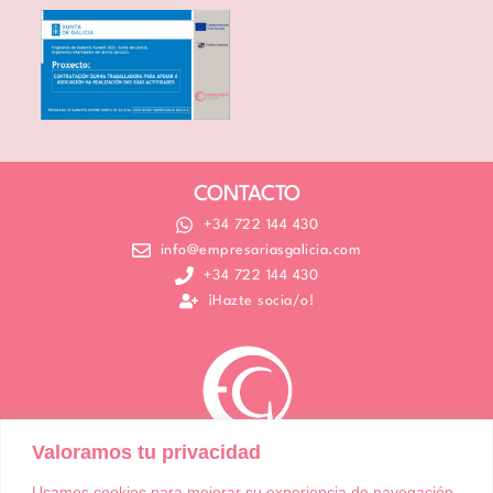
CONTACTO
+34 722 144 430
info@empresariasgalicia.com
+34 722 144 430
¡Hazte socia/o!
Valoramos tu privacidad
Usamos cookies para mejorar su experiencia de navegación,