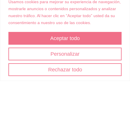
marzo 2024
Usamos cookies para mejorar su experiencia de navegación,
agosto 2023
mostrarle anuncios o contenidos personalizados y analizar
julio 2023
nuestro tráfico. Al hacer clic en “Aceptar todo” usted da su
mayo 2023
consentimiento a nuestro uso de las cookies.
enero 2023
noviembre 2022
Aceptar todo
septiembre 2022
agosto 2022
abril 2022
Personalizar
marzo 2022
noviembre 2021
Rechazar todo
octubre 2021
julio 2021
mayo 2021
abril 2021
febrero 2021
diciembre 2020
septiembre 2020