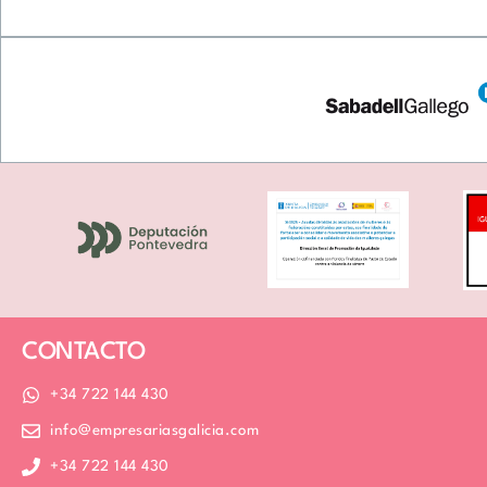
Valoramos tu privacidad
Usamos cookies para mejorar su experiencia de navegación, mostr
tráfico. Al hacer clic en “Aceptar todo” usted da su consentimiento
CONTACTO
+34 722 144 430
info@empresariasgalicia.com
+34 722 144 430