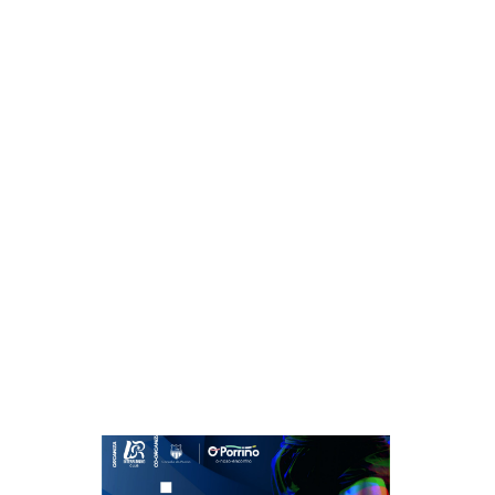
+34 722 144 430
info@empresariasgalicia.com
Inicio
/ Productos etiquetados “XIV Interrunning 2
XIV Interrun
Mostrando el único resultado