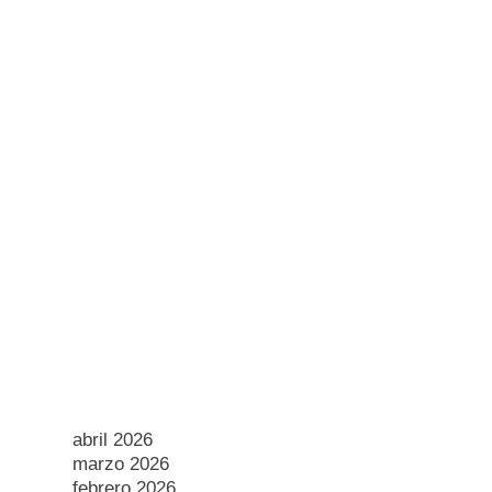
0
SÓCIATE
NOTICIAS
CONTACTO
Archivos
julio 2026
junio 2026
mayo 2026
abril 2026
marzo 2026
febrero 2026