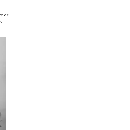
te de
ue