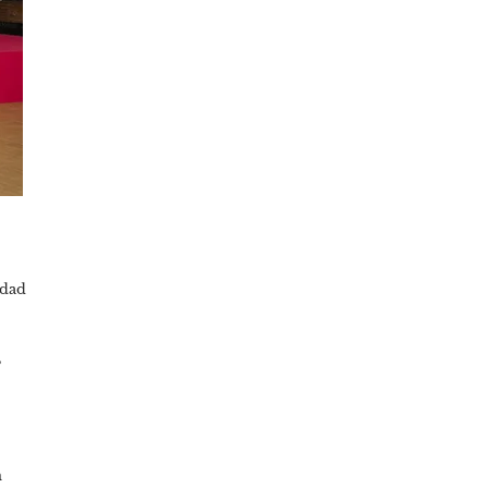
edad
,
n