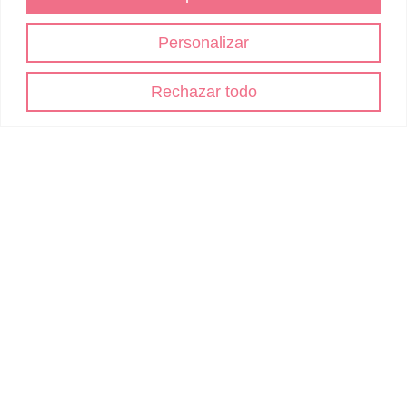
Personalizar
Rechazar todo
CONTACTO
+34 722 144 430
info@empresariasgalicia.com
+34 722 144 430
¡Hazte socia/o!